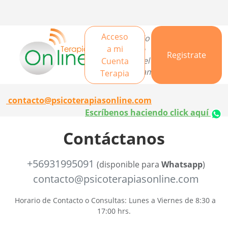
Acceso
Un servicio de
a mi
Centro de
Registrate
Terapia del
Cuenta
Comportamiento
Terapia
contacto@psicoterapiasonline.com
Escríbenos haciendo click aquí
Contáctanos
+56931995091
(disponible para
Whatsapp
)
contacto@psicoterapiasonline.com
Horario de Contacto o Consultas: Lunes a Viernes de 8:30 a
17:00 hrs.