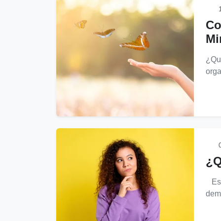
1
Co
Mi
¿Qué
orga
0
¿Q
Es u
dema