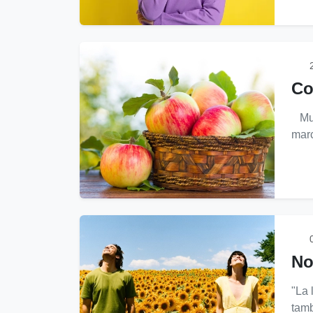
2
Co
Muc
marc
0
No
"La 
tamb