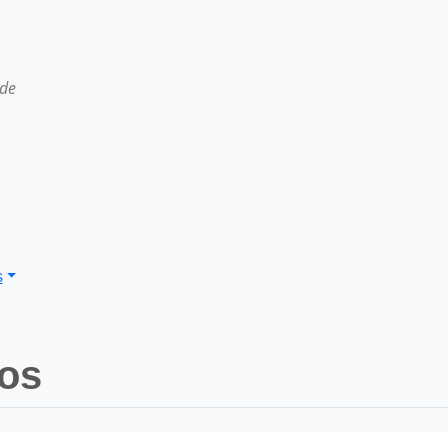
 de
s
jos