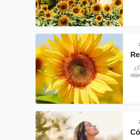
2
Re
¿Cuá
obje
2
Có